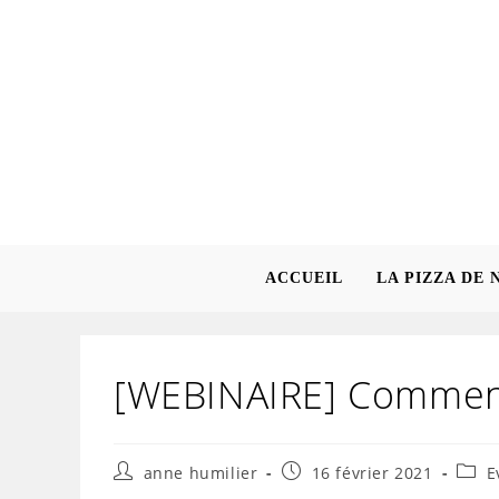
Skip
to
content
ACCUEIL
LA PIZZA DE 
[WEBINAIRE] Comment 
Auteur/autrice
Publication
Post
anne humilier
16 février 2021
E
de
publiée :
categ