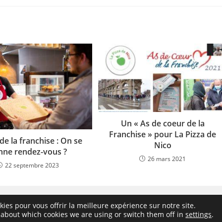
Un « As de coeur de la
Franchise » pour La Pizza de
de la franchise : On se
Nico
nne rendez-vous ?
26 mars 2021
22 septembre 2023
kies pour vous offrir la meilleure expérience sur notre site.
 about which cookies we are using or switch them off in
settings
.