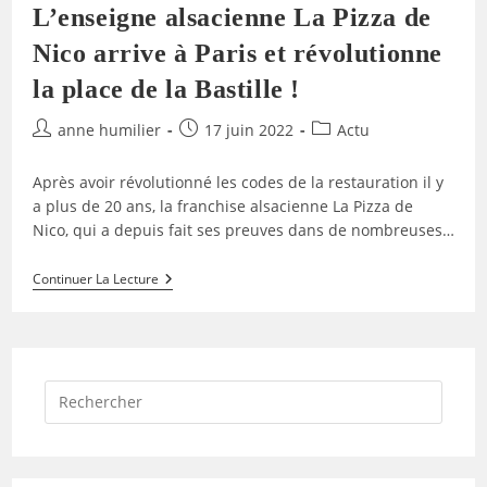
L’enseigne alsacienne La Pizza de
Nico arrive à Paris et révolutionne
la place de la Bastille !
Auteur/autrice
Publication
Post
anne humilier
17 juin 2022
Actu
de
publiée :
category:
la
Après avoir révolutionné les codes de la restauration il y
publication :
a plus de 20 ans, la franchise alsacienne La Pizza de
Nico, qui a depuis fait ses preuves dans de nombreuses…
L’enseigne
Continuer La Lecture
Alsacienne
La
Pizza
De
Nico
Arrive
Press
À
Escap
to
Paris
close
Et
the
Révolutionne
searc
La
panel.